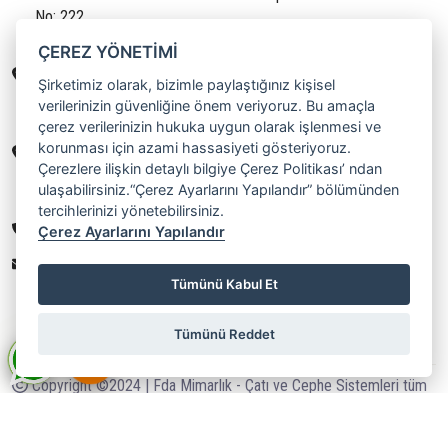
No: 222
Ataşehir / İstanbul
ÇEREZ YÖNETİMİ
IRAK/ NECEF OFİS
Şirketimiz olarak, bizimle paylaştığınız kişisel
37PP+G33
verilerinizin güvenliğine önem veriyoruz. Bu amaçla
Necef / Irak
çerez verilerinizin hukuka uygun olarak işlenmesi ve
korunması için azami hassasiyeti gösteriyoruz.
ALMANYA/BERLİN OFİS
Çerezlere ilişkin detaylı bilgiye Çerez Politikası’ ndan
Schönfelder Weg 31 16321 Deutschland
ulaşabilirsiniz.“Çerez Ayarlarını Yapılandır” bölümünden
Bernau / Berlin
tercihlerinizi yönetebilirsiniz.
0(312) 238 11 68
Çerez Ayarlarını Yapılandır
info@fdamimarlik.com
Tümünü Kabul Et
Tümünü Reddet
Copyright ©2024 | Fda Mimarlık - Çatı ve Cephe Sistemleri tüm
hakları saklıdır.