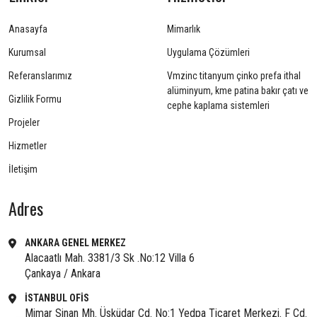
Anasayfa
Mimarlık
Kurumsal
Uygulama Çözümleri
Referanslarımız
Vmzinc titanyum çinko prefa ithal
alüminyum, kme patina bakır çatı ve
Gizlilik Formu
cephe kaplama sistemleri
Projeler
Hizmetler
İletişim
Adres
ANKARA GENEL MERKEZ
Alacaatlı Mah. 3381/3 Sk .No:12 Villa 6
Çankaya / Ankara
İSTANBUL OFİS
Mimar Sinan Mh. Üsküdar Cd. No:1 Yedpa Ticaret Merkezi. F Cd.