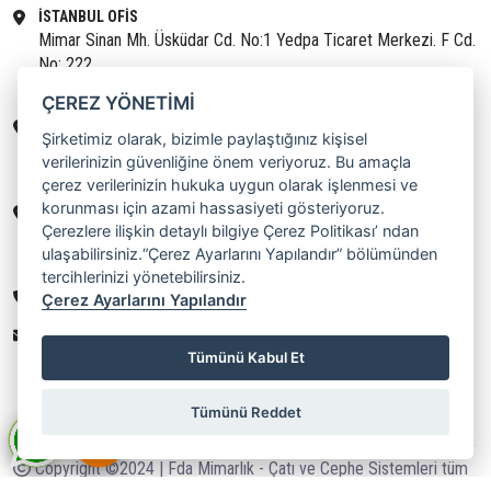
İSTANBUL OFİS
Mimar Sinan Mh. Üsküdar Cd. No:1 Yedpa Ticaret Merkezi. F Cd.
No: 222
Ataşehir / İstanbul
ÇEREZ YÖNETİMİ
IRAK/ NECEF OFİS
Şirketimiz olarak, bizimle paylaştığınız kişisel
37PP+G33
verilerinizin güvenliğine önem veriyoruz. Bu amaçla
Necef / Irak
çerez verilerinizin hukuka uygun olarak işlenmesi ve
korunması için azami hassasiyeti gösteriyoruz.
ALMANYA/BERLİN OFİS
Çerezlere ilişkin detaylı bilgiye Çerez Politikası’ ndan
Schönfelder Weg 31 16321 Deutschland
ulaşabilirsiniz.“Çerez Ayarlarını Yapılandır” bölümünden
Bernau / Berlin
tercihlerinizi yönetebilirsiniz.
0(312) 238 11 68
Çerez Ayarlarını Yapılandır
info@fdamimarlik.com
Tümünü Kabul Et
Tümünü Reddet
Copyright ©2024 | Fda Mimarlık - Çatı ve Cephe Sistemleri tüm